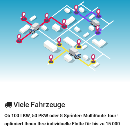
Winterdienst
i
Tipps & Tricks
t
Essen auf Rädern
FAQ
i
Getränkelieferungen
a
Zusatzmodule
Lieferkisten
l
Changelog
i
Monteure
s
Gebäudereinigung
i
Sanitätshäuser
e
r
Warenauslieferung
Viele Fahrzeuge
t
Pflegedienst
Ob 100 LKW, 50 PKW oder 8 Sprinter: MultiRoute Tour!
optimiert Ihnen Ihre individuelle Flotte für bis zu 15 000
Kundendienst