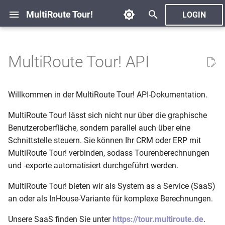
MultiRoute Tour!
LOGIN
S
u
MultiRoute Tour! API
Übersicht
Autoteile Zulieferer
Archiv
Python
2026
Blog
c
h
Einführung
Reifenhandel Logistik
Kategorien
PHP
2025
Willkommen in der MultiRoute Tour! API-Dokumentation.
e
MultiRoute Tour! lässt sich nicht nur über die graphische
1. Upload
Außendienst
2024
w
Benutzeroberfläche, sondern parallel auch über eine
Schnittstelle steuern. Sie können Ihr CRM oder ERP mit
2. Planung
Bäckerei und
2023
i
MultiRoute Tour! verbinden, sodass Tourenberechnungen
Brötchenlieferdienste
r
und -exporte automatisiert durchgeführt werden.
3. Flotten
2022
d
Brief-Abholtouren
MultiRoute Tour! bieten wir als System as a Service (SaaS)
4. Touren
i
an oder als InHouse-Variante für komplexe Berechnungen.
Spedition
n
Wochenplanung
Unsere SaaS finden Sie unter
https://tour.multiroute.de
.