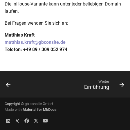
Winterdienst
Die InHouse-Variante kann unter jeder beliebigen Domain
i
Tipps & Tricks
laufen.
t
Essen auf Rädern
FAQ
Bei Fragen wenden Sie sich an:
i
Getränkelieferungen
Matthias Kraft
a
Zusatzmodule
matthias.kraft@gbconsite.de
Lieferkisten
l
Telefon: +49 89 / 309 052 974
Changelog
i
Monteure
s
Gebäudereinigung
i
Weiter
Einführung
Sanitätshäuser
e
r
Warenauslieferung
Copyright © gb consite GmbH
t
Made with
Material for MkDocs
Pflegedienst
Kundendienst